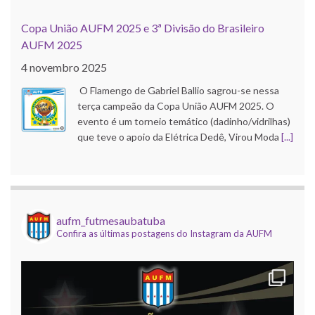
Copa União AUFM 2025 e 3ª Divisão do Brasileiro
AUFM 2025
4 novembro 2025
O Flamengo de Gabriel Ballio sagrou-se nessa
terça campeão da Copa União AUFM 2025. O
evento é um torneio temático (dadinho/vidrilhas)
que teve o apoio da Elétrica Dedê, Virou Moda
[...]
Copa do Brasil AUFM 2025
21 outubro 2025
O Corinthians de Róbson Pinho faturou a edição
aufm_futmesaubatuba
Confira as últimas postagens do Instagram da AUFM
2025 da Copa do Brasil AUFM (dadinho/vidrilhas).
A competição, que contou com apoio da Elétrica
Dedê, Uba Inox e Virou Moda, e
[...]
Mundial de Clubes AUFM 2025