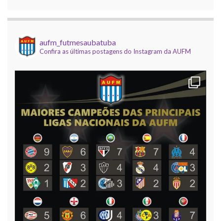
Copa do Brasil AUFM 2025
21 outubro 2025
O Corinthians de Róbson Pinho faturou a edição
aufm_futmesaubatuba
Confira as últimas postagens do Instagram da AUFM
2025 da Copa do Brasil AUFM (dadinho/vidrilhas).
A competição, que contou com apoio da Elétrica
Dedê, Uba Inox e Virou Moda, e
[...]
Mundial de Clubes AUFM 2025
9 dezembro 2025
Foi realizada na noite desta segunda, 8 de
dezembro, o encerramento da temporada
temática (dadinho/vidrilhas) da AUFM, com a
realização da 12ª edição do nosso Campeonato
Mundial de Clubes, com
[...]