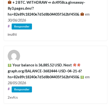
+ 2 BTC. WITHDRAW ⇨ dc4958ca.giveaway-
8y3.pages.dev/?
hs=82e89c18240e7d5d8b04405f562bf450&
em
30/06/2026
#
Responder
imz8ti
Your balance is 36,885.52 USD. Next
graph.org/BALANCE-3682444-USD-04-21-6?
hs=82e89c18240e7d5d8b04405f562bf450&
em
28/05/2026
#
Responder
2xvfcs