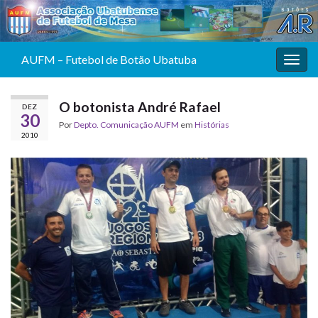
AUFM – Futebol de Botão Ubatuba
Alter
O botonista André Rafael
DEZ
30
Por
Depto. Comunicação AUFM
em
Histórias
2010