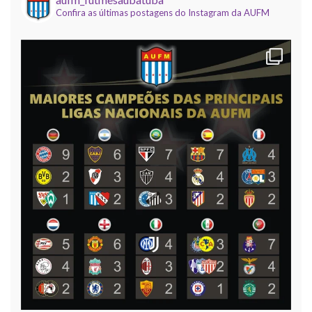
Confira as últimas postagens do Instagram da AUFM
2025 da Copa do Brasil AUFM (dadinho/vidrilhas).
A competição, que contou com apoio da Elétrica
Dedê, Uba Inox e Virou Moda, e
[...]
Mundial de Clubes AUFM 2025
9 dezembro 2025
Foi realizada na noite desta segunda, 8 de
dezembro, o encerramento da temporada
temática (dadinho/vidrilhas) da AUFM, com a
realização da 12ª edição do nosso Campeonato
Mundial de Clubes, com
[...]