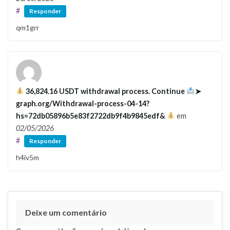
#
Responder
qm1grr
36,824.16 USDT withdrawal process. Continue
➤
graph.org/Withdrawal-process-04-14?
hs=72db05896b5e83f2722db9f4b9845edf&
em
02/05/2026
#
Responder
h4iv5m
Deixe um comentário