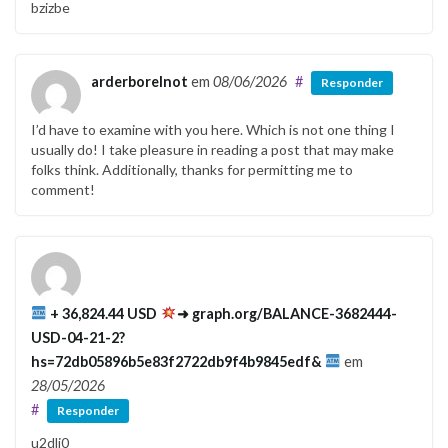
bzizbe
arderborelnot
em
08/06/2026
#
Responder
I’d have to examine with you here. Which is not one thing I
usually do! I take pleasure in reading a post that may make
folks think. Additionally, thanks for permitting me to
comment!
+ 36,824.44 USD
➜ graph.org/BALANCE-3682444-
USD-04-21-2?
hs=72db05896b5e83f2722db9f4b9845edf&
em
28/05/2026
#
Responder
u2dlj0