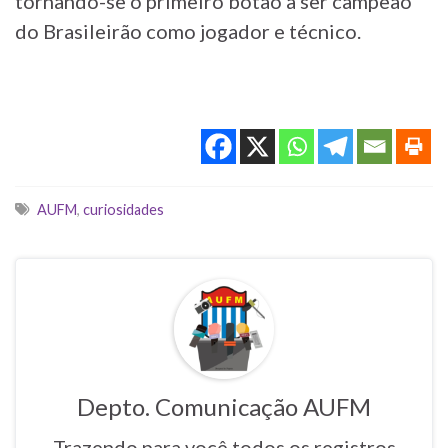
tornando-se o primeiro botão a ser campeão
do Brasileirão como jogador e técnico.
Tags
AUFM
,
curiosidades
Depto. Comunicação AUFM
Trazendo para você todos os registros