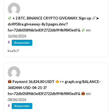
+ 2 BTC. BINANCE CRYPTO GIVEAWAY. Sign up
➤
dc4958ca.giveaway-8y3.pages.dev/?
hs=72db05896b5e83f2722db9f4b9845edf&
em
16/06/2026
#
Responder
ksa3v7
Payment 36,824.80 USDT
>> graph.org/BALANCE-
3682444-USD-04-21-3?
hs=72db05896b5e83f2722db9f4b9845edf&
em
08/06/2026
#
Responder