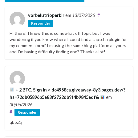
vorbelutrioperbir
em
13/07/2026
#
Responder
Hi there! I know this is somewhat off topic but I was
wondering if you knew where I could find a captcha plugin for
my comment form? I’m using the same blog platform as yours
and I’m having difficulty finding one? Thanks a lot!
+ 2 BTC. Sign In > dc4958ca.giveaway-8y3.pages.dev/?
hs=72db05896b5e83f2722db9f4b9845edf&
em
30/06/2026
#
Responder
qboz1j