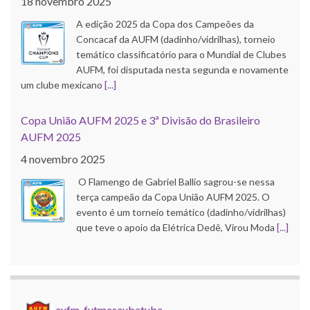
18 novembro 2025
A edição 2025 da Copa dos Campeões da
Concacaf da AUFM (dadinho/vidrilhas), torneio
temático classificatório para o Mundial de Clubes
AUFM, foi disputada nesta segunda e novamente
um clube mexicano
[...]
Copa União AUFM 2025 e 3ª Divisão do Brasileiro
AUFM 2025
4 novembro 2025
O Flamengo de Gabriel Ballio sagrou-se nessa
terça campeão da Copa União AUFM 2025. O
evento é um torneio temático (dadinho/vidrilhas)
que teve o apoio da Elétrica Dedê, Virou Moda
[...]
Copa do Brasil AUFM 2025
21 outubro 2025
O Corinthians de Róbson Pinho faturou a edição
aufm_futmesaubatuba