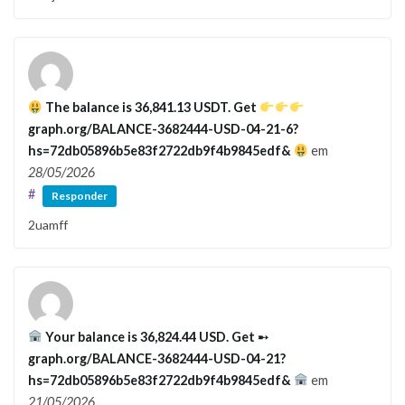
The balance is 36,841.13 USDT. Get
graph.org/BALANCE-3682444-USD-04-21-6?
hs=72db05896b5e83f2722db9f4b9845edf&
em
28/05/2026
#
Responder
2uamff
Your balance is 36,824.44 USD. Get ➸
graph.org/BALANCE-3682444-USD-04-21?
hs=72db05896b5e83f2722db9f4b9845edf&
em
21/05/2026