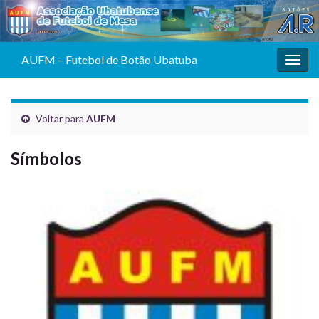
AUFM – Futebol de Botão Ubatuba
Alter
nave
Voltar para
AUFM
Símbolos