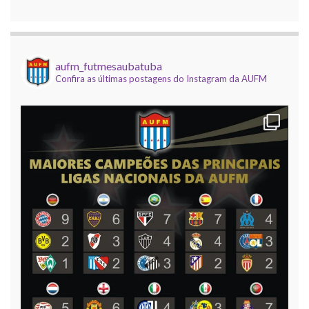
Copa do Brasil AUFM 2025
21 outubro 2025
O Corinthians de Róbson Pinho faturou a edição
aufm_futmesaubatuba
Confira as últimas postagens do Instagram da AUFM
2025 da Copa do Brasil AUFM (dadinho/vidrilhas).
A competição, que contou com apoio da Elétrica
Dedê, Uba Inox e Virou Moda, e
[...]
Mundial de Clubes AUFM 2025
9 dezembro 2025
Foi realizada na noite desta segunda, 8 de
dezembro, o encerramento da temporada
temática (dadinho/vidrilhas) da AUFM, com a
realização da 12ª edição do nosso Campeonato
Mundial de Clubes, com
[...]