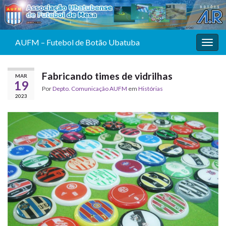
AUFM – Futebol de Botão Ubatuba
Alter
Fabricando times de vidrilhas
MAR
19
Por
Depto. Comunicação AUFM
em
Histórias
2023