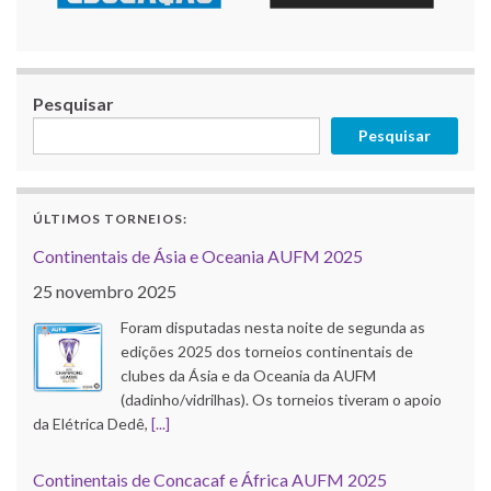
Continentais de Ásia e Oceania AUFM 2025
25 novembro 2025
Pesquisar
Foram disputadas nesta noite de segunda as
edições 2025 dos torneios continentais de
Pesquisar
clubes da Ásia e da Oceania da AUFM
(dadinho/vidrilhas). Os torneios tiveram o apoio
da Elétrica Dedê,
[...]
ÚLTIMOS TORNEIOS:
Continentais de Concacaf e África AUFM 2025
18 novembro 2025
A edição 2025 da Copa dos Campeões da
Concacaf da AUFM (dadinho/vidrilhas), torneio
temático classificatório para o Mundial de Clubes
AUFM, foi disputada nesta segunda e novamente
um clube mexicano
[...]
Copa União AUFM 2025 e 3ª Divisão do Brasileiro