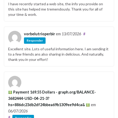
I have recently started a web site, the info you provide on
this site has helped me tremendously. Thank you for all of
your time & work.
vorbelutrioperbir
em
13/07/2026
#
Responder
Excellent site. Lots of useful information here. I am sending it
to a few friends ans also sharing in delicious. And naturally,
thank you in your effort!
Payment 169.55 Dollars - graph.org/BALANCE-
3682444-USD-04-21-3?
hs=886dc23db2df24bbea69b1309ee9d4ca&
em
06/07/2026
#
Responder