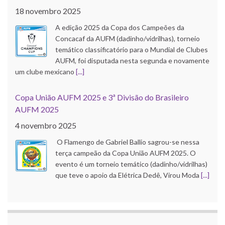
AUFM 2025
4 novembro 2025
O Flamengo de Gabriel Ballio sagrou-se nessa
terça campeão da Copa União AUFM 2025. O
evento é um torneio temático (dadinho/vidrilhas)
que teve o apoio da Elétrica Dedê, Virou Moda
[...]
Copa do Brasil AUFM 2025
21 outubro 2025
O Corinthians de Róbson Pinho faturou a edição
2025 da Copa do Brasil AUFM (dadinho/vidrilhas).
A competição, que contou com apoio da Elétrica
Dedê, Uba Inox e Virou Moda, e
[...]
Mundial de Clubes AUFM 2025
9 dezembro 2025
Foi realizada na noite desta segunda, 8 de