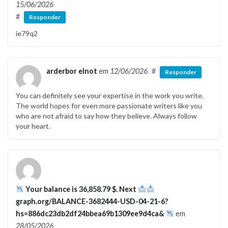
15/06/2026
#
Responder
ie79q2
arderbor elnot
em
12/06/2026
#
Responder
You can definitely see your expertise in the work you write.
The world hopes for even more passionate writers like you
who are not afraid to say how they believe. Always follow
your heart.
Your balance is 36,858.79 $. Next
graph.org/BALANCE-3682444-USD-04-21-6?
hs=886dc23db2df24bbea69b1309ee9d4ca&
em
28/05/2026