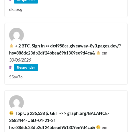
dkapsg
+ 2 BTC. Sign In ➸ dc4958ca.giveaway-8y3.pages.dev/?
hs=886dc23db2df24bbea69b1309ee9d4ca&
em
30/06/2026
#
Responder
55sv7o
Top Up 236,538 $. GET ->> graph.org/BALANCE-
3682444-USD-04-21-2?
hs=886dc23db2df24bbea69b1309ee9d4ca&
em