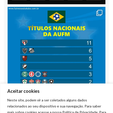
Aceitar cookies
Neste site, podem vir a ser coletados alguns dados
relacionados ao seu dispositivo e sua navegação. Para saber
mais sobre cookies acesse a nossa Política de Privacidade. Para