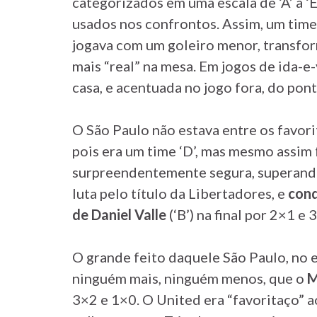
categorizados em uma escala de ‘A’ a ‘E
usados nos confrontos. Assim, um time 
jogava com um goleiro menor, transfo
mais “real” na mesa. Em jogos de ida-e
casa, e acentuada no jogo fora, do pont
O São Paulo não estava entre os favor
pois era um time ‘D’, mas mesmo assim
surpreendentemente segura, superando
luta pelo título da Libertadores, e
conq
de Daniel Valle
(‘B’) na final por 2×1 e 
O grande feito daquele São Paulo, no e
ninguém mais, ninguém menos, que o
M
3×2 e 1×0. O United era “favoritaço” ao