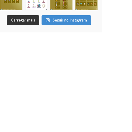
Foi realizada na noite desta segunda, 8
de dezembro, o encerramento da
temporada temática (dadinho/vidrilhas)
Carregar mais
Seguir no Instagram
da AUFM, com a realização da 12ª edição
do nosso Campeonato Mundial de Clubes, com
[...]