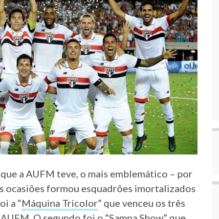
 que a AUFM teve, o mais emblemático – por
ês ocasiões formou esquadrões imortalizados
oi a “
Máquina Tricolor
” que venceu os três
 AUFM. O segundo foi o “
Sampa Show
” que