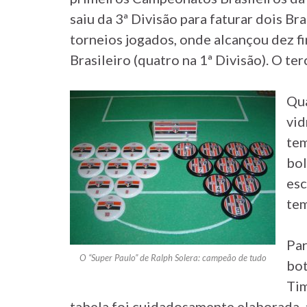
saiu da 3ª Divisão para faturar dois Bra
torneios jogados, onde alcançou dez f
Brasileiro (quatro na 1ª Divisão). O te
Qua
vid
tem
bol
esc
tem
Par
O “Super Paulo” de Ralph Solera: campeão de tudo
bot
Tim
tabela foi cuidadosamente elaborada, 