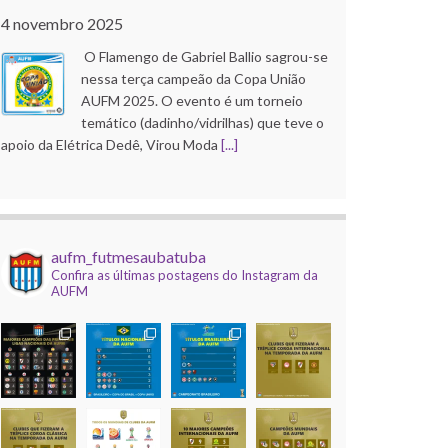
4 novembro 2025
O Flamengo de Gabriel Ballio sagrou-se
nessa terça campeão da Copa União
AUFM 2025. O evento é um torneio
temático (dadinho/vidrilhas) que teve o
apoio da Elétrica Dedê, Virou Moda
[...]
Copa do Brasil AUFM 2025
21 outubro 2025
aufm_futmesaubatuba
O Corinthians de Róbson Pinho faturou
Confira as últimas postagens do Instagram da
a edição 2025 da Copa do Brasil AUFM
AUFM
(dadinho/vidrilhas). A competição, que
contou com apoio da Elétrica Dedê, Uba
Inox e Virou Moda, e
[...]
Mundial de Clubes AUFM 2025
9 dezembro 2025