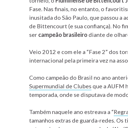
torneio, o
Fluminense de Bittencourt J
Fase. Nas finais, no entanto, o favorit
inusitada do São Paulo, que passou a a
de Bittencourt (e sua confiança). No fi
ser
campeão brasileiro
diante de olhar
Veio 2012 e com ele a “Fase 2” dos t
internacional pela primeira vez na asso
Como campeão do Brasil no ano anterio
Supermundial de Clubes
que a AUFM h
temporada, onde se disputava de modo 
Também naquele ano estreava a “
Regra
tamanhos extras de guarda-redes. Os t