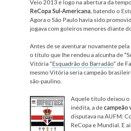
Veio 2013 e logo na abertura da tempor
ReCopa Sul-Americana
, batendo o Estu
Agora o São Paulo havia sido promovido
jogava com goleiros menores diante dos
Antes de se aventurar novamente pela
o título que lhe rendeu a alcunha de “S
Vitória “
Esquadrão do Barradão
” de F
mesmo Vitória seria campeão brasilei
são-paulino.
Aquele título deixou o
inédita, a de
campeão v
disputava na AUFM: Cop
ReCopa e Mundial. E ai