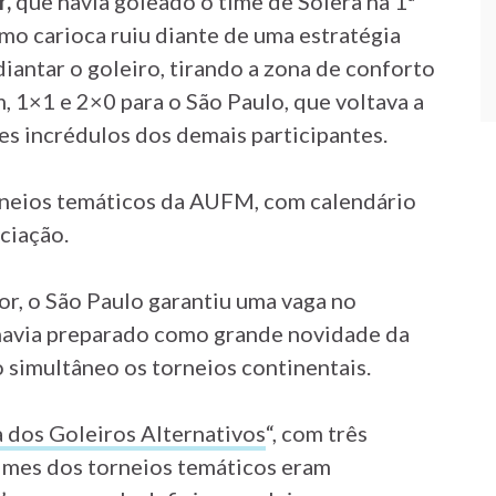
r,
que havia goleado o time de Solera na 1ª
ismo carioca ruiu diante de uma estratégia
diantar o goleiro, tirando a zona de conforto
m, 1×1 e 2×0 para o São Paulo, que voltava a
es incrédulos dos demais participantes.
orneios temáticos da AUFM, com calendário
ciação.
r, o São Paulo garantiu uma vaga no
avia preparado como grande novidade da
simultâneo os torneios continentais.
 dos Goleiros Alternativos
“, com três
imes dos torneios temáticos eram