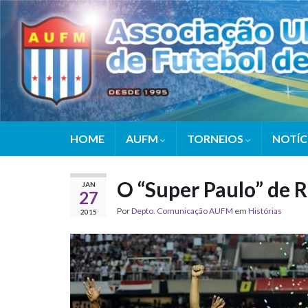
HOME
AUFM
TORNEIOS
NOTÍC
O “Super Paulo” de R
JAN
27
Por
Depto. Comunicação AUFM
em
Histórias
2015