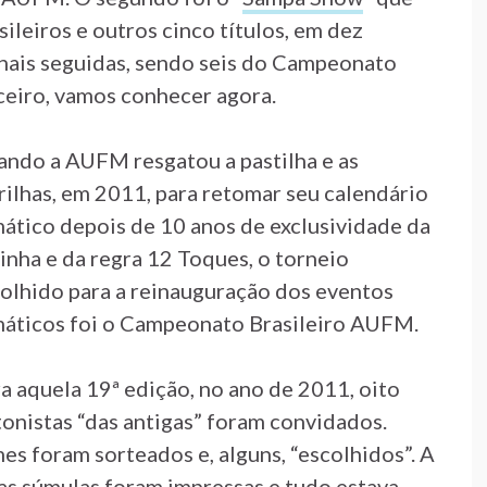
sileiros e outros cinco títulos, em dez
inais seguidas, sendo seis do Campeonato
rceiro, vamos conhecer agora.
ndo a AUFM resgatou a pastilha e as
rilhas, em 2011, para retomar seu calendário
ático depois de 10 anos de exclusividade da
inha e da regra 12 Toques, o torneio
olhido para a reinauguração dos eventos
áticos foi o Campeonato Brasileiro AUFM.
a aquela 19ª edição, no ano de 2011, oito
onistas “das antigas” foram convidados.
es foram sorteados e, alguns, “escolhidos”. A
as súmulas foram impressas e tudo estava