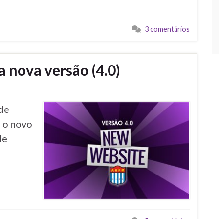
3 comentários
 nova versão (4.0)
 de
, o novo
de