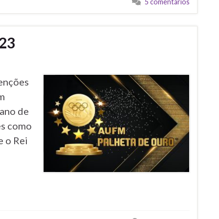
5 comentários
023
venções
am
ano de
res como
e o Rei