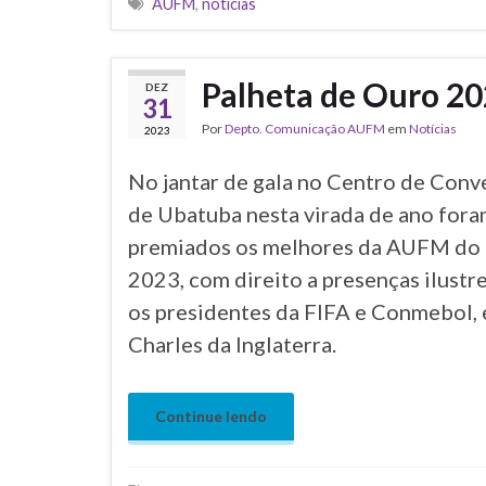
Tags
AUFM
,
notícias
Palheta de Ouro 2
DEZ
31
Por
Depto. Comunicação AUFM
em
Notícias
2023
No jantar de gala no Centro de Con
de Ubatuba nesta virada de ano for
premiados os melhores da AUFM do 
2023, com direito a presenças ilust
os presidentes da FIFA e Conmebol, 
Charles da Inglaterra.
Continue lendo