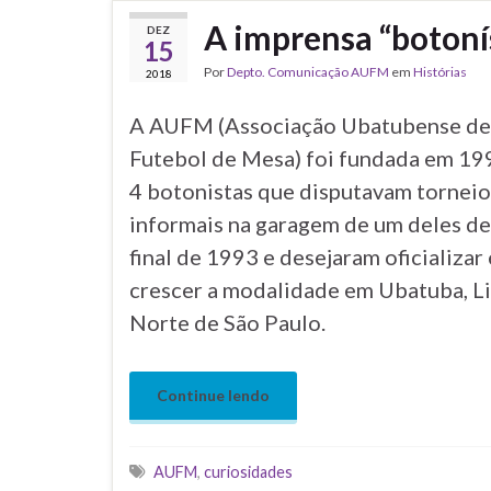
A imprensa “botoní
DEZ
15
Por
Depto. Comunicação AUFM
em
Histórias
2018
A AUFM (Associação Ubatubense de
Futebol de Mesa) foi fundada em 19
4 botonistas que disputavam torneio
informais na garagem de um deles d
final de 1993 e desejaram oficializar 
crescer a modalidade em Ubatuba, Li
Norte de São Paulo.
Continue lendo
Tags
AUFM
,
curiosidades