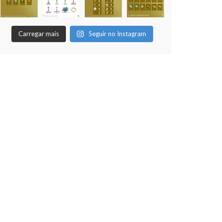
Foi realizada na noite desta segunda, 8
de dezembro, o encerramento da
temporada temática (dadinho/vidrilhas)
Carregar mais
Seguir no Instagram
da AUFM, com a realização da 12ª edição
do nosso Campeonato Mundial de Clubes, com
[...]