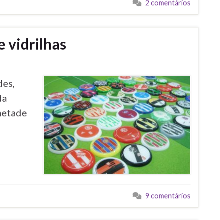
2 comentários
 vidrilhas
des,
da
 metade
9 comentários