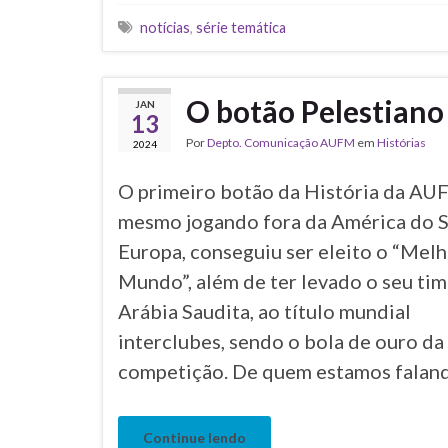
Tags
notícias
,
série temática
O botão Pelestiano
JAN
13
Por
Depto. Comunicação AUFM
em
Histórias
2024
O primeiro botão da História da AU
mesmo jogando fora da América do S
Europa, conseguiu ser eleito o “Mel
Mundo”, além de ter levado o seu tim
Arábia Saudita, ao título mundial
interclubes, sendo o bola de ouro da
competição. De quem estamos falan
Continue lendo