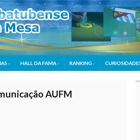
IAS
HALL DA FAMA
RANKING
CURIOSIDADE
omunicação AUFM