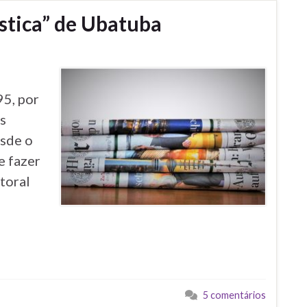
stica” de Ubatuba
95, por
s
esde o
e fazer
toral
5 comentários