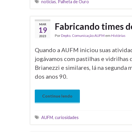
Tags
notícias
,
Palheta de Ouro
Fabricando times de
MAR
19
Por
Depto. Comunicação AUFM
em
Histórias
2023
Quando a AUFM iniciou suas ativida
jogávamos com pastilhas e vidrilhas 
Brianezzi e similares, lá na segunda
dos anos 90.
Continue lendo
Tags
AUFM
,
curiosidades