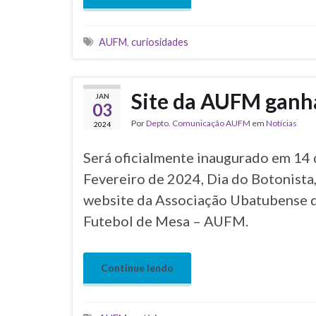
Tags
AUFM
,
curiosidades
Site da AUFM ganha
JAN
03
Por
Depto. Comunicação AUFM
em
Notícias
2024
Será oficialmente inaugurado em 14
Fevereiro de 2024, Dia do Botonista
website da Associação Ubatubense 
Futebol de Mesa – AUFM.
Continue lendo