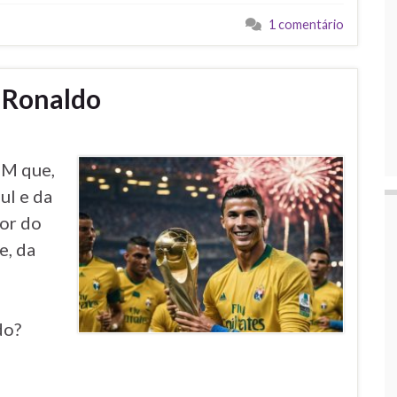
1 comentário
 Ronaldo
FM que,
ul e da
hor do
e, da
do?