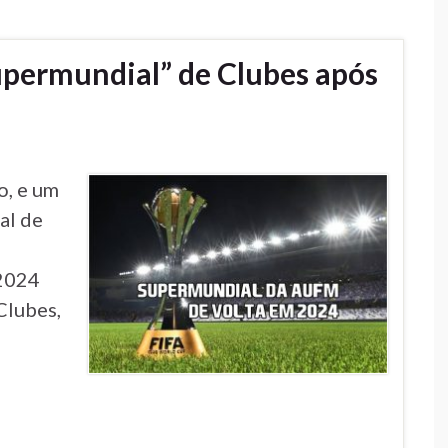
permundial” de Clubes após
o, e um
al de
 2024
Clubes,