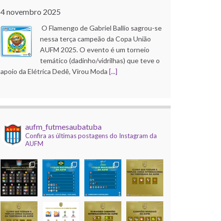
4 novembro 2025
O Flamengo de Gabriel Ballio sagrou-se
nessa terça campeão da Copa União
AUFM 2025. O evento é um torneio
temático (dadinho/vidrilhas) que teve o
apoio da Elétrica Dedê, Virou Moda
[...]
Copa do Brasil AUFM 2025
21 outubro 2025
aufm_futmesaubatuba
O Corinthians de Róbson Pinho faturou
Confira as últimas postagens do Instagram da
a edição 2025 da Copa do Brasil AUFM
AUFM
(dadinho/vidrilhas). A competição, que
contou com apoio da Elétrica Dedê, Uba
Inox e Virou Moda, e
[...]
Mundial de Clubes AUFM 2025
9 dezembro 2025