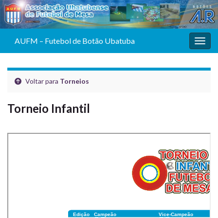
AUFM – Futebol de Botão Ubatuba
Alter
Voltar para
Torneios
Torneio Infantil