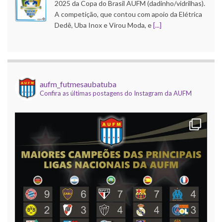
2025 da Copa do Brasil AUFM (dadinho/vidrilhas).
A competição, que contou com apoio da Elétrica
Dedê, Uba Inox e Virou Moda, e
[...]
Mundial de Clubes AUFM 2025
9 dezembro 2025
Foi realizada na noite desta segunda, 8 de
aufm_futmesaubatuba
Confira as últimas postagens do Instagram da AUFM
dezembro, o encerramento da temporada
temática (dadinho/vidrilhas) da AUFM, com a
realização da 12ª edição do nosso Campeonato
Mundial de Clubes, com
[...]
Continentais de Ásia e Oceania AUFM 2025
25 novembro 2025
Foram disputadas nesta noite de segunda as
edições 2025 dos torneios continentais de
clubes da Ásia e da Oceania da AUFM
(dadinho/vidrilhas). Os torneios tiveram o apoio