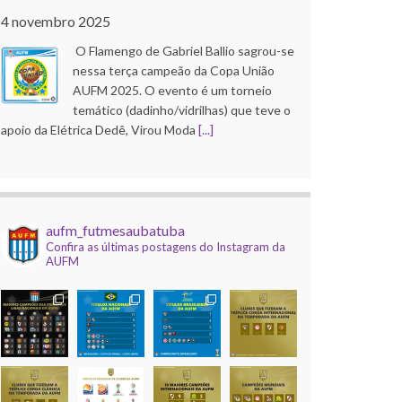
4 novembro 2025
O Flamengo de Gabriel Ballio sagrou-se
nessa terça campeão da Copa União
AUFM 2025. O evento é um torneio
temático (dadinho/vidrilhas) que teve o
apoio da Elétrica Dedê, Virou Moda
[...]
Copa do Brasil AUFM 2025
21 outubro 2025
aufm_futmesaubatuba
O Corinthians de Róbson Pinho faturou
Confira as últimas postagens do Instagram da
a edição 2025 da Copa do Brasil AUFM
AUFM
(dadinho/vidrilhas). A competição, que
contou com apoio da Elétrica Dedê, Uba
Inox e Virou Moda, e
[...]
Mundial de Clubes AUFM 2025
9 dezembro 2025