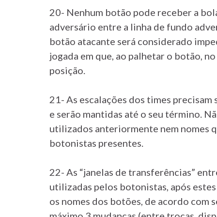
20- Nenhum botão pode receber a bola
adversário entre a linha de fundo adve
botão atacante será considerado imped
jogada em que, ao palhetar o botão, n
posição.
21- As escalações dos times precisam 
e serão mantidas até o seu término. Nã
utilizados anteriormente nem nomes 
botonistas presentes.
22- As “janelas de transferências” en
utilizadas pelos botonistas, após este
os nomes dos botões, de acordo com se
máximo 3 mudanças (entre trocas, disp