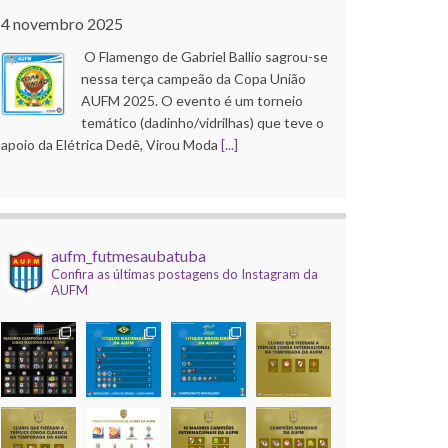
4 novembro 2025
O Flamengo de Gabriel Ballio sagrou-se
nessa terça campeão da Copa União
AUFM 2025. O evento é um torneio
temático (dadinho/vidrilhas) que teve o
apoio da Elétrica Dedê, Virou Moda
[...]
Copa do Brasil AUFM 2025
21 outubro 2025
aufm_futmesaubatuba
O Corinthians de Róbson Pinho faturou
Confira as últimas postagens do Instagram da
a edição 2025 da Copa do Brasil AUFM
AUFM
(dadinho/vidrilhas). A competição, que
contou com apoio da Elétrica Dedê, Uba
Inox e Virou Moda, e
[...]
Mundial de Clubes AUFM 2025
9 dezembro 2025