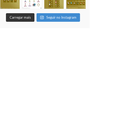
Foi realizada na noite desta segunda, 8
de dezembro, o encerramento da
temporada temática (dadinho/vidrilhas)
Carregar mais
Seguir no Instagram
da AUFM, com a realização da 12ª edição
do nosso Campeonato Mundial de Clubes, com
[...]