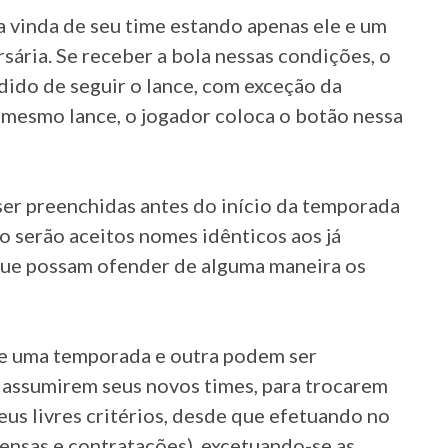
 vinda de seu time estando apenas ele e um
rsária. Se receber a bola nessas condições, o
ido de seguir o lance, com exceção da
o mesmo lance, o jogador coloca o botão nessa
ser preenchidas antes do início da temporada
o serão aceitos nomes idênticos aos já
que possam ofender de alguma maneira os
tre uma temporada e outra podem ser
s assumirem seus novos times, para trocarem
us livres critérios, desde que efetuando no
ensas e contratações), excetuando-se as