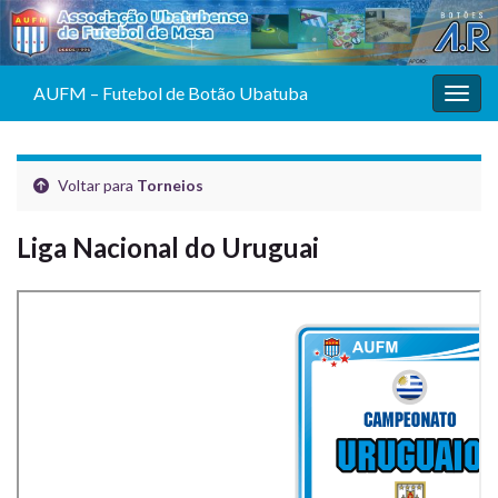
AUFM – Futebol de Botão Ubatuba
Alter
Voltar para
Torneios
Liga Nacional do Uruguai