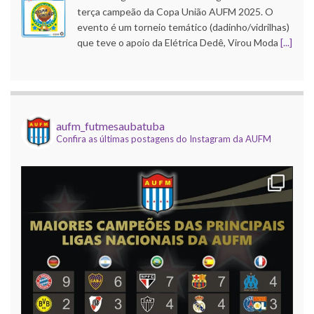
terça campeão da Copa União AUFM 2025. O
evento é um torneio temático (dadinho/vidrilhas)
que teve o apoio da Elétrica Dedê, Virou Moda
[...]
Copa do Brasil AUFM 2025
21 outubro 2025
O Corinthians de Róbson Pinho faturou a edição
aufm_futmesaubatuba
Confira as últimas postagens do Instagram da AUFM
2025 da Copa do Brasil AUFM (dadinho/vidrilhas).
A competição, que contou com apoio da Elétrica
Dedê, Uba Inox e Virou Moda, e
[...]
Mundial de Clubes AUFM 2025
9 dezembro 2025
Foi realizada na noite desta segunda, 8 de
dezembro, o encerramento da temporada
temática (dadinho/vidrilhas) da AUFM, com a
realização da 12ª edição do nosso Campeonato
Mundial de Clubes, com
[...]