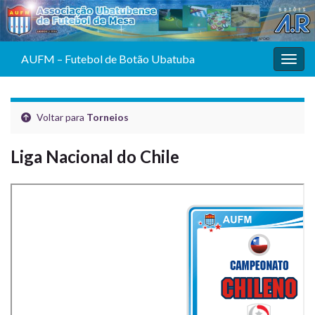
AUFM – Futebol de Botão Ubatuba
Alter
Voltar para
Torneios
Liga Nacional do Chile