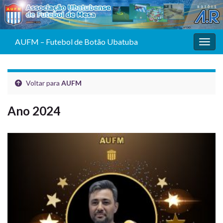
AUFM – Futebol de Botão Ubatuba
Alter
Voltar para
AUFM
Ano 2024