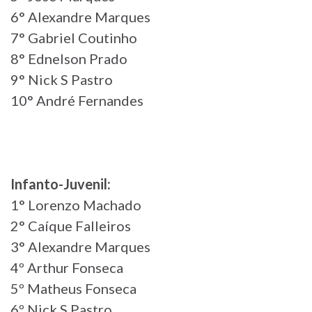
6° Alexandre Marques
7° Gabriel Coutinho
8° Ednelson Prado
9° Nick S Pastro
10° André Fernandes
Infanto-Juvenil:
1° Lorenzo Machado
2° Caíque Falleiros
3° Alexandre Marques
4º Arthur Fonseca
5º Matheus Fonseca
6º Nick S Pastro