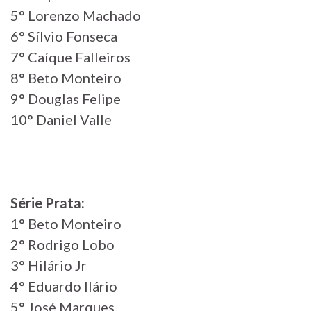
5° Lorenzo Machado
6° Sílvio Fonseca
7° Caíque Falleiros
8° Beto Monteiro
9° Douglas Felipe
10° Daniel Valle
Série Prata:
1° Beto Monteiro
2° Rodrigo Lobo
3° Hilário Jr
4° Eduardo Ilário
5° José Marques