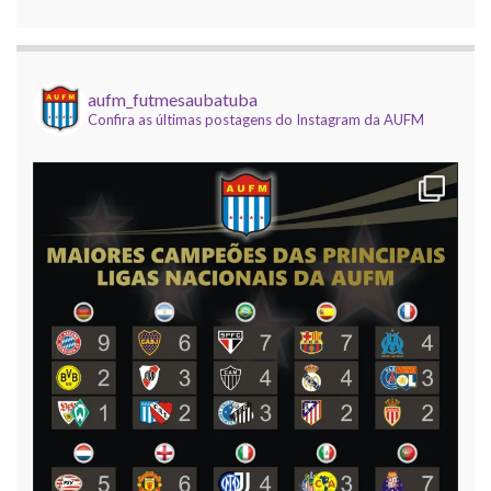
Copa do Brasil AUFM 2025
21 outubro 2025
O Corinthians de Róbson Pinho faturou a edição
aufm_futmesaubatuba
Confira as últimas postagens do Instagram da AUFM
2025 da Copa do Brasil AUFM (dadinho/vidrilhas).
A competição, que contou com apoio da Elétrica
Dedê, Uba Inox e Virou Moda, e
[...]
Mundial de Clubes AUFM 2025
9 dezembro 2025
Foi realizada na noite desta segunda, 8 de
dezembro, o encerramento da temporada
temática (dadinho/vidrilhas) da AUFM, com a
realização da 12ª edição do nosso Campeonato
Mundial de Clubes, com
[...]