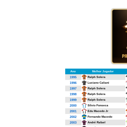
...
Ano
...
Melhor Jogador
Ralph Solera
1995
Luciano Caliani
1996
Ralph Solera
1997
Ralph Solera
1998
Ralph Solera
1999
Sílvio Fonseca
2000
Edu Macedo Jr
2001
Fernando Macedo
2002
André Rafael
2003