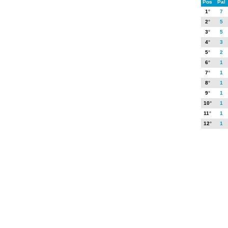
Pos
Pal
1
°
7
2
°
5
3
°
5
4
°
3
5
°
2
6
°
1
7
°
1
8
°
1
9
°
1
10
°
1
11
°
1
12
°
1