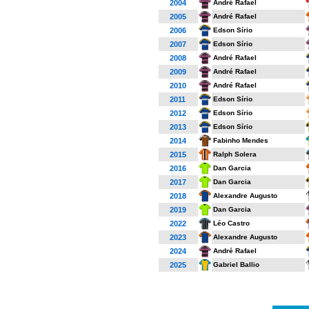
André Rafael
2004
André Rafael
2005
Edson Sírio
2006
Edson Sírio
2007
André Rafael
2008
André Rafael
2009
André Rafael
2010
Edson Sírio
2011
Edson Sírio
2012
Edson Sírio
2013
Fabinho Mendes
2014
Ralph Solera
2015
Dan Garcia
2016
Dan Garcia
2017
Alexandre Augusto
2018
Dan Garcia
2019
Léo Castro
2022
Alexandre Augusto
2023
André Rafael
2024
Gabriel Ballio
2025